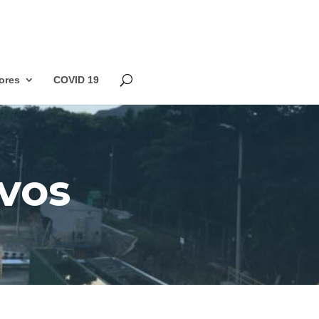
ores
COVID 19
ivos