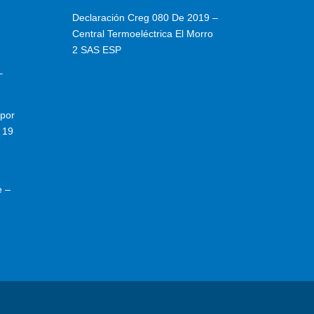
Declaración Creg 080 De 2019 –
Central Termoeléctrica El Morro
2 SAS ESP
–
por
 19
e –