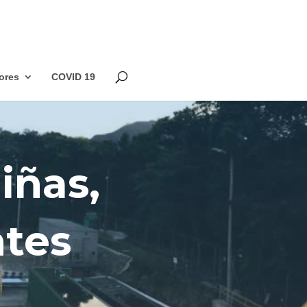
ores
COVID 19
iñas,
ntes