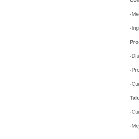
Com
-Mej
-In
Pro
-Dis
-Pr
-Cu
Tal
-Cum
-Mej