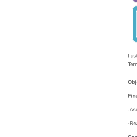
Ilu
Ter
Obj
Fin
-Ase
-Rea