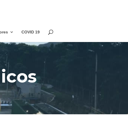
ores
COVID 19
icos