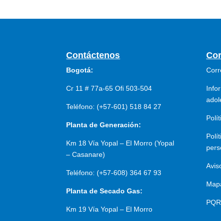
Contáctenos
Cor
Bogotá:
Corr
Cr 11 # 77a-65 Ofi 503-504
Info
adol
Teléfono: (+57-601) 518 84 27
Polí
Planta de Generación:
Polí
Km 18 Vía Yopal – El Morro (Yopal
pers
– Casanare)
Avis
Teléfono: (+57-608) 364 67 93
Mapa
Planta de Secado Gas:
PQR
Km 19 Vía Yopal – El Morro